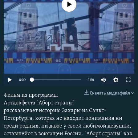
No media source currently available
РАСПИСАНИЕ ВЕЩАНИЯ
ПОДПИШИТЕСЬ НА РАССЫЛКУ
СОЦИАЛЬНЫЕ СЕТИ
Все сайты РСЕ/РС
Auto
0:00
2:59
240p
Скачать медиафайл
Фильм из программы
360p
Артдокфеста "Аборт страны"
рассказывает историю Захары из Санкт-
480p
Петербурга, которая не находит понимания ни
720p
среди родных, ни даже у своей любимой девушки,
1080p
оставшейся в воюющей России. "Аборт страны" как