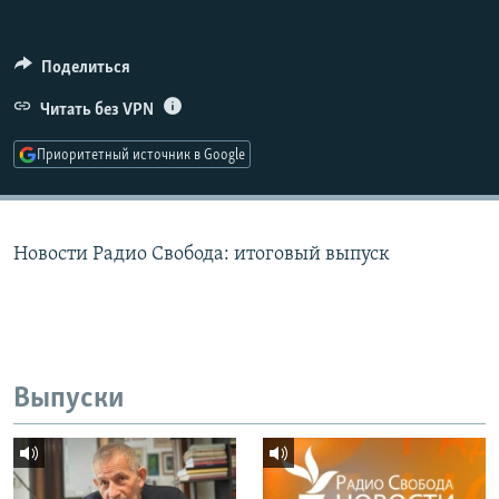
РАСПИСАНИЕ ВЕЩАНИЯ
ПОДПИШИТЕСЬ НА РАССЫЛКУ
Поделиться
Читать без VPN
СОЦИАЛЬНЫЕ СЕТИ
Приоритетный источник в Google
Новости Радио Свобода: итоговый выпуск
Все сайты РСЕ/РС
Выпуски