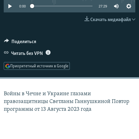
РАСПИСАНИЕ ВЕЩАНИЯ
0:00
27:29
ПОДПИШИТЕСЬ НА РАССЫЛКУ
Скачать медиафайл
СОЦИАЛЬНЫЕ СЕТИ
Поделиться
Читать без VPN
Приоритетный источник в Google
Все сайты РСЕ/РС
Войны в Чечне и Украине глазами
правозащитницы Светланы Ганнушкиной Повтор
программы от 13 Августа 2023 года