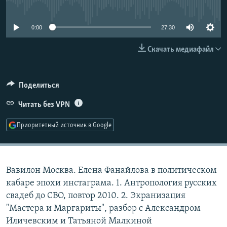
No media source currently available
РАСПИСАНИЕ ВЕЩАНИЯ
ПОДПИШИТЕСЬ НА РАССЫЛКУ
0:00
27:30
Скачать медиафайл
СОЦИАЛЬНЫЕ СЕТИ
Поделиться
Читать без VPN
Все сайты РСЕ/РС
Приоритетный источник в Google
Вавилон Москва. Елена Фанайлова в политическом
кабаре эпохи инстаграма. 1. Антропология русских
свадеб до СВО, повтор 2010. 2. Экранизация
"Мастера и Маргариты", разбор с Александром
Иличевским и Татьяной Малкиной