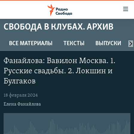
Ссылки
для
упрощенного
СВОБОДА В КЛУБАХ. АРХИВ
ПРОГРАММЫ
доступа
ПОДКАСТЫ
ВСЕ МАТЕРИАЛЫ
ТЕКСТЫ
ВЫПУСКИ
Вернуться
к
АВТОРСКИЕ ПРОЕКТЫ
основному
Фанайлова: Вавилон Москва. 1.
ЦИТАТЫ СВОБОДЫ
содержанию
Русские свадьбы. 2. Локшин и
Вернутся
МНЕНИЯ
Булгаков
к
КУЛЬТУРА
главной
18 февраля 2024
навигации
IDEL.РЕАЛИИ
Вернутся
Елена Фанайлова
КАВКАЗ.РЕАЛИИ
к
СЕВЕР.РЕАЛИИ
поиску
СИБИРЬ.РЕАЛИИ