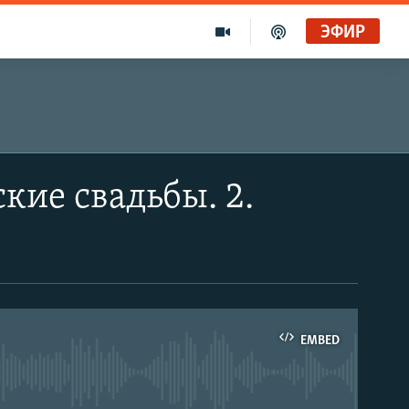
ЭФИР
ские свадьбы. 2.
EMBED
able