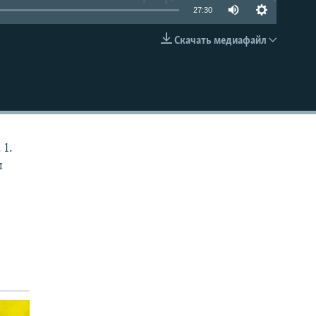
27:30
Скачать медиафайл
EMBED
 1.
и