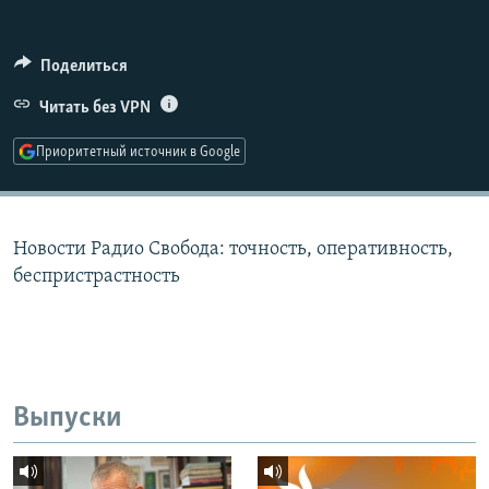
РАСПИСАНИЕ ВЕЩАНИЯ
ПОДПИШИТЕСЬ НА РАССЫЛКУ
Поделиться
Читать без VPN
СОЦИАЛЬНЫЕ СЕТИ
Приоритетный источник в Google
Новости Радио Свобода: точность, оперативность,
Все сайты РСЕ/РС
беспристрастность
Выпуски