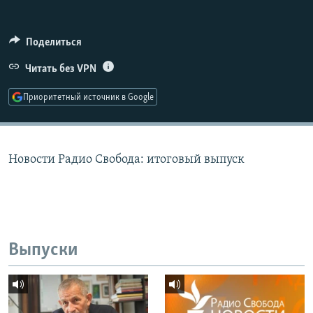
РАСПИСАНИЕ ВЕЩАНИЯ
ПОДПИШИТЕСЬ НА РАССЫЛКУ
Поделиться
Читать без VPN
СОЦИАЛЬНЫЕ СЕТИ
Приоритетный источник в Google
Новости Радио Свобода: итоговый выпуск
Все сайты РСЕ/РС
Выпуски