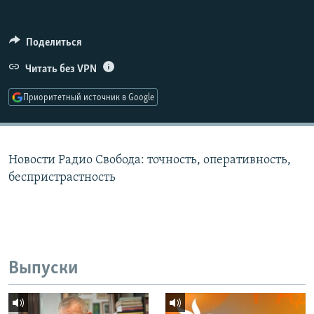
РАСПИСАНИЕ ВЕЩАНИЯ
ПОДПИШИТЕСЬ НА РАССЫЛКУ
Поделиться
Читать без VPN
СОЦИАЛЬНЫЕ СЕТИ
Приоритетный источник в Google
Новости Радио Свобода: точность, оперативность,
Все сайты РСЕ/РС
беспристрастность
Выпуски