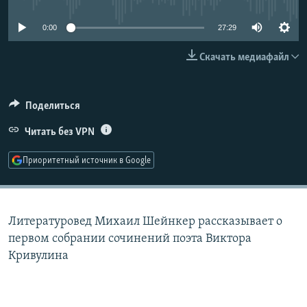
РАСПИСАНИЕ ВЕЩАНИЯ
0:00
27:29
ПОДПИШИТЕСЬ НА РАССЫЛКУ
Скачать медиафайл
СОЦИАЛЬНЫЕ СЕТИ
Поделиться
Читать без VPN
Приоритетный источник в Google
Все сайты РСЕ/РС
Литературовед Михаил Шейнкер рассказывает о
первом собрании сочинений поэта Виктора
Кривулина