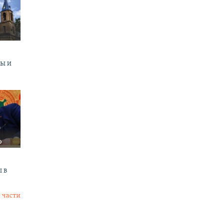
ны и
 в
 части