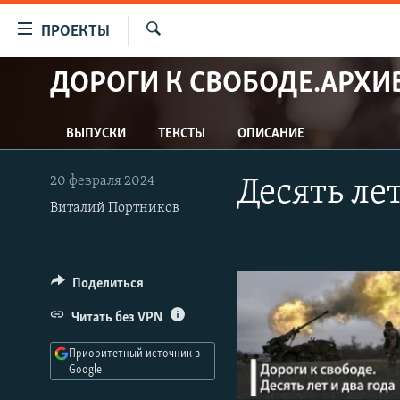
Ссылки
ПРОЕКТЫ
для
Искать
упрощенного
ДОРОГИ К СВОБОДЕ.АРХИ
ПРОГРАММЫ
доступа
ПОДКАСТЫ
Вернуться
ВЫПУСКИ
ТЕКСТЫ
ОПИСАНИЕ
АВТОРСКИЕ ПРОЕКТЫ
к
основному
ЦИТАТЫ СВОБОДЫ
20 февраля 2024
Десять лет
содержанию
МНЕНИЯ
Виталий Портников
Вернутся
КУЛЬТУРА
к
главной
IDEL.РЕАЛИИ
Поделиться
навигации
КАВКАЗ.РЕАЛИИ
Вернутся
Читать без VPN
к
СЕВЕР.РЕАЛИИ
поиску
Приоритетный источник в
СИБИРЬ.РЕАЛИИ
Google