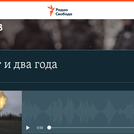
В
ПОДПИСАТЬСЯ
 и два года
Apple Podcasts
CastBox
Подписаться
No media source currently avail
0:00