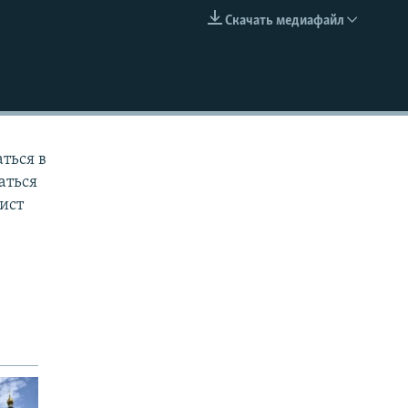
Скачать медиафайл
EMBED
ться в
аться
ист