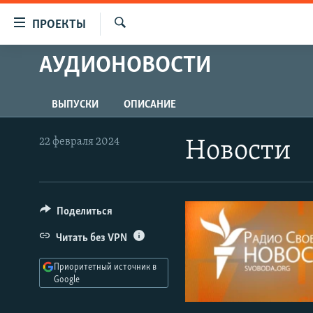
Ссылки
ПРОЕКТЫ
для
Искать
упрощенного
АУДИОНОВОСТИ
ПРОГРАММЫ
доступа
ПОДКАСТЫ
Вернуться
ВЫПУСКИ
ОПИСАНИЕ
АВТОРСКИЕ ПРОЕКТЫ
к
основному
ЦИТАТЫ СВОБОДЫ
22 февраля 2024
Новости
содержанию
МНЕНИЯ
Вернутся
КУЛЬТУРА
к
главной
Поделиться
IDEL.РЕАЛИИ
навигации
КАВКАЗ.РЕАЛИИ
Читать без VPN
Вернутся
к
СЕВЕР.РЕАЛИИ
Приоритетный источник в
поиску
Google
СИБИРЬ.РЕАЛИИ