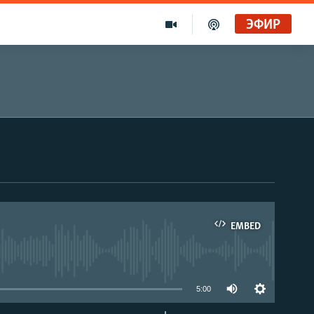
ЭФИР
EMBED
able
5:00