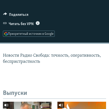
РАСПИСАНИЕ ВЕЩАНИЯ
ПОДПИШИТЕСЬ НА РАССЫЛКУ
Поделиться
Читать без VPN
СОЦИАЛЬНЫЕ СЕТИ
Приоритетный источник в Google
Новости Радио Свобода: точность, оперативность,
Все сайты РСЕ/РС
беспристрастность
Выпуски