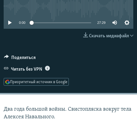
РАСПИСАНИЕ ВЕЩАНИЯ
No media source currently available
ПОДПИШИТЕСЬ НА РАССЫЛКУ
0:00
27:29
СОЦИАЛЬНЫЕ СЕТИ
Скачать медиафайл
Поделиться
Читать без VPN
Все сайты РСЕ/РС
Приоритетный источник в Google
Два года большой войны. Свистопляска вокруг тела
Алексея Навального.