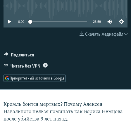
РАСПИСАНИЕ ВЕЩАНИЯ
No media source currently available
ПОДПИШИТЕСЬ НА РАССЫЛКУ
0:00
26:59
СОЦИАЛЬНЫЕ СЕТИ
Скачать медиафайл
Поделиться
Читать без VPN
Все сайты РСЕ/РС
Приоритетный источник в Google
Кремль боится мертвых? Почему Алексея
Навального нельзя поминать как Бориса Немцова
после убийства 9 лет назад.