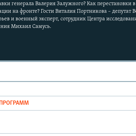
вки генерала Валерия Залужного? Как перестановки в
уации на фронте? Гости Виталия Портникова – депутат 
ев и военный эксперт, сотрудник Центра исследован
ения Михаил Самусь.
Auto
240p
360p
720p
1080p
ОПРОГРАММ