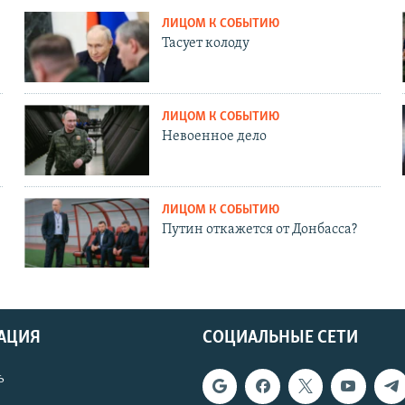
ЛИЦОМ К СОБЫТИЮ
Тасует колоду
ЛИЦОМ К СОБЫТИЮ
Невоенное дело
ЛИЦОМ К СОБЫТИЮ
Путин откажется от Донбасса?
АЦИЯ
СОЦИАЛЬНЫЕ СЕТИ
ь