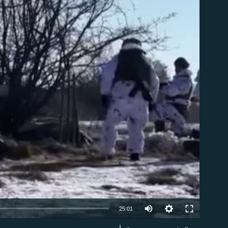
able
Auto
25:01
240p