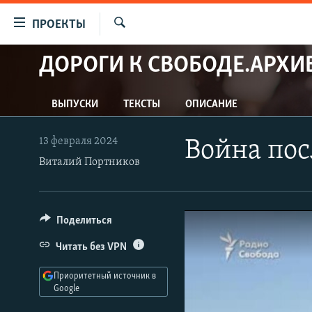
Ссылки
ПРОЕКТЫ
для
Искать
упрощенного
ДОРОГИ К СВОБОДЕ.АРХИ
ПРОГРАММЫ
доступа
ПОДКАСТЫ
Вернуться
ВЫПУСКИ
ТЕКСТЫ
ОПИСАНИЕ
АВТОРСКИЕ ПРОЕКТЫ
к
основному
ЦИТАТЫ СВОБОДЫ
13 февраля 2024
Война пос
содержанию
Виталий Портников
МНЕНИЯ
Вернутся
КУЛЬТУРА
к
главной
IDEL.РЕАЛИИ
Поделиться
навигации
КАВКАЗ.РЕАЛИИ
Вернутся
Читать без VPN
к
СЕВЕР.РЕАЛИИ
поиску
Приоритетный источник в
СИБИРЬ.РЕАЛИИ
Google