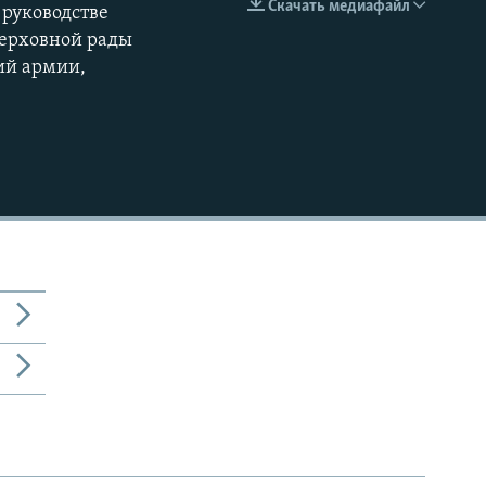
Скачать медиафайл
 руководстве
EMBED
360p
Верховной рады
ий армии,
480p
720p
1080p
480p