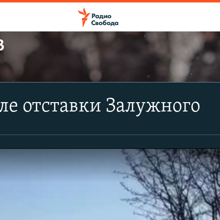
В
ле отставки Залужного