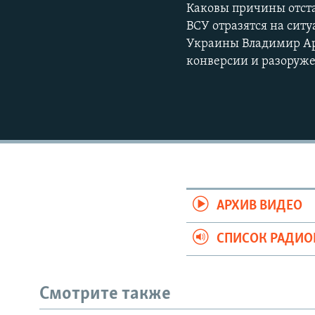
Каковы причины отста
ВСУ отразятся на сит
Украины Владимир Арь
конверсии и разоруж
АРХИВ ВИДЕО
СПИСОК РАДИ
Смотрите также