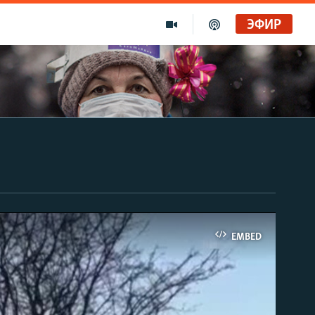
ЭФИР
EMBED