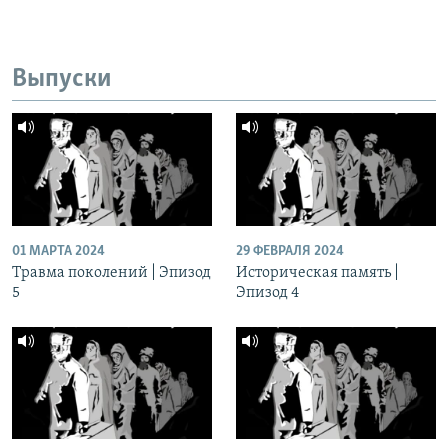
Выпуски
01 МАРТА 2024
29 ФЕВРАЛЯ 2024
Травма поколений | Эпизод
Историческая память |
5
Эпизод 4