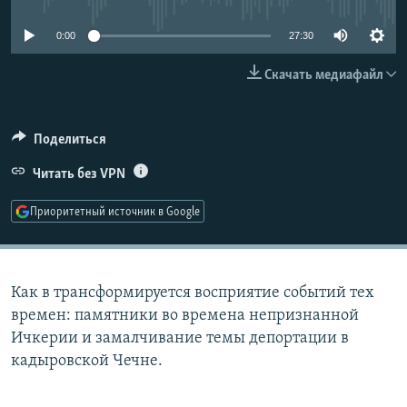
РАСПИСАНИЕ ВЕЩАНИЯ
0:00
27:30
ПОДПИШИТЕСЬ НА РАССЫЛКУ
Скачать медиафайл
СОЦИАЛЬНЫЕ СЕТИ
Поделиться
Читать без VPN
Приоритетный источник в Google
Все сайты РСЕ/РС
Как в трансформируется восприятие событий тех
времен: памятники во времена непризнанной
Ичкерии и замалчивание темы депортации в
кадыровской Чечне.