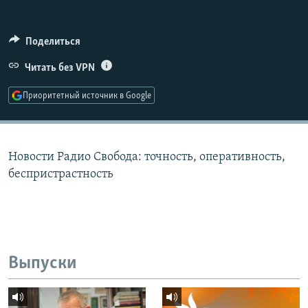
РАСПИСАНИЕ ВЕЩАНИЯ
ПОДПИШИТЕСЬ НА РАССЫЛКУ
Поделиться
Читать без VPN
СОЦИАЛЬНЫЕ СЕТИ
Приоритетный источник в Google
Новости Радио Свобода: точность, оперативность,
Все сайты РСЕ/РС
беспристрастность
Выпуски