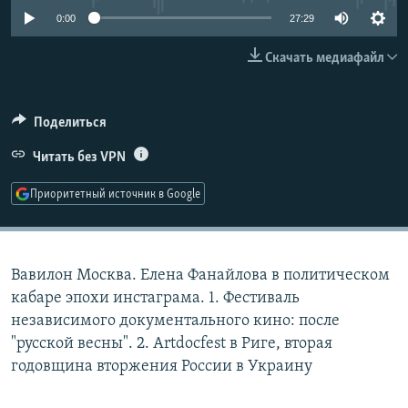
РАСПИСАНИЕ ВЕЩАНИЯ
0:00
27:29
ПОДПИШИТЕСЬ НА РАССЫЛКУ
Скачать медиафайл
СОЦИАЛЬНЫЕ СЕТИ
Поделиться
Читать без VPN
Приоритетный источник в Google
Все сайты РСЕ/РС
Вавилон Москва. Елена Фанайлова в политическом
кабаре эпохи инстаграма. 1. Фестиваль
независимого документального кино: после
"русской весны". 2. Artdocfest в Риге, вторая
годовщина вторжения России в Украину