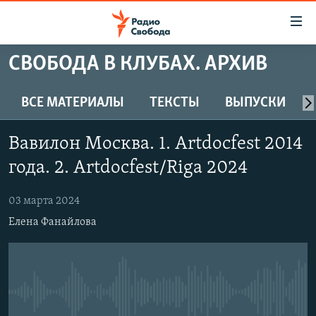
Ссылки
для
упрощенного
СВОБОДА В КЛУБАХ. АРХИВ
ПРОГРАММЫ
доступа
ПОДКАСТЫ
ВСЕ МАТЕРИАЛЫ
ТЕКСТЫ
ВЫПУСКИ
Вернуться
к
АВТОРСКИЕ ПРОЕКТЫ
основному
Вавилон Москва. 1. Artdocfest 2014
ЦИТАТЫ СВОБОДЫ
содержанию
года. 2. Artdocfest/Riga 2024
Вернутся
МНЕНИЯ
к
03 марта 2024
КУЛЬТУРА
главной
Елена Фанайлова
навигации
IDEL.РЕАЛИИ
Вернутся
КАВКАЗ.РЕАЛИИ
к
СЕВЕР.РЕАЛИИ
поиску
No media source currently available
СИБИРЬ.РЕАЛИИ