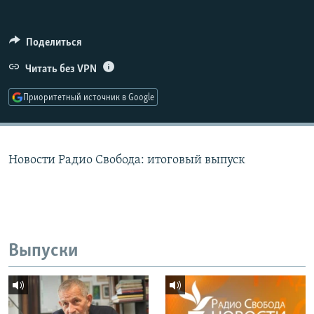
РАСПИСАНИЕ ВЕЩАНИЯ
ПОДПИШИТЕСЬ НА РАССЫЛКУ
Поделиться
Читать без VPN
СОЦИАЛЬНЫЕ СЕТИ
Приоритетный источник в Google
Новости Радио Свобода: итоговый выпуск
Все сайты РСЕ/РС
Выпуски