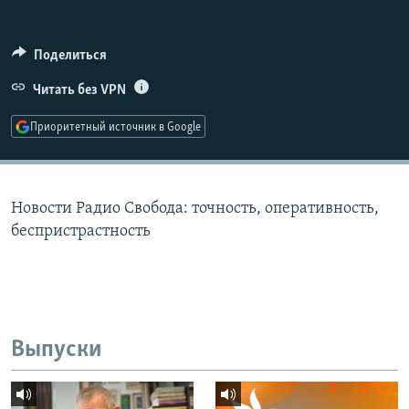
РАСПИСАНИЕ ВЕЩАНИЯ
ПОДПИШИТЕСЬ НА РАССЫЛКУ
Поделиться
Читать без VPN
СОЦИАЛЬНЫЕ СЕТИ
Приоритетный источник в Google
Новости Радио Свобода: точность, оперативность,
Все сайты РСЕ/РС
беспристрастность
Выпуски