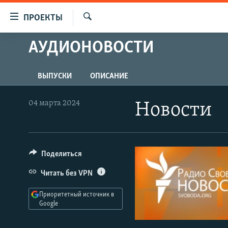
Ссылки
ПРОЕКТЫ
для
Искать
упрощенного
АУДИОНОВОСТИ
ПРОГРАММЫ
доступа
ПОДКАСТЫ
Вернуться
ВЫПУСКИ
ОПИСАНИЕ
АВТОРСКИЕ ПРОЕКТЫ
к
основному
ЦИТАТЫ СВОБОДЫ
04 марта 2024
Новости
содержанию
МНЕНИЯ
Вернутся
КУЛЬТУРА
к
главной
Поделиться
IDEL.РЕАЛИИ
навигации
КАВКАЗ.РЕАЛИИ
Читать без VPN
Вернутся
к
СЕВЕР.РЕАЛИИ
Приоритетный источник в
поиску
Google
СИБИРЬ.РЕАЛИИ