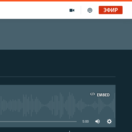
ЭФИР
EMBED
able
5:00