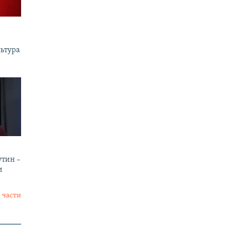
льтура
утин –
и
 части