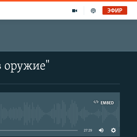
ЭФИР
в оружие"
EMBED
able
27:29