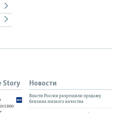
e Story
Новости
Власти России разрешили продажу
бензина низкого качества
В Грузии и непризнанной Абхазии
вновь был масштабный блэкаут