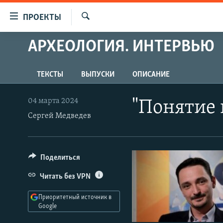
Ссылки
ПРОЕКТЫ
для
Искать
упрощенного
АРХЕОЛОГИЯ. ИНТЕРВЬЮ
ПРОГРАММЫ
доступа
ПОДКАСТЫ
Вернуться
ТЕКСТЫ
ВЫПУСКИ
ОПИСАНИЕ
АВТОРСКИЕ ПРОЕКТЫ
к
основному
ЦИТАТЫ СВОБОДЫ
04 марта 2024
"Понятие 
содержанию
Сергей Медведев
МНЕНИЯ
Вернутся
КУЛЬТУРА
к
главной
IDEL.РЕАЛИИ
Поделиться
навигации
КАВКАЗ.РЕАЛИИ
Вернутся
Читать без VPN
к
СЕВЕР.РЕАЛИИ
поиску
Приоритетный источник в
СИБИРЬ.РЕАЛИИ
Google