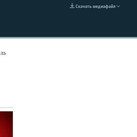
Скачать медиафайл
EMBED
ель