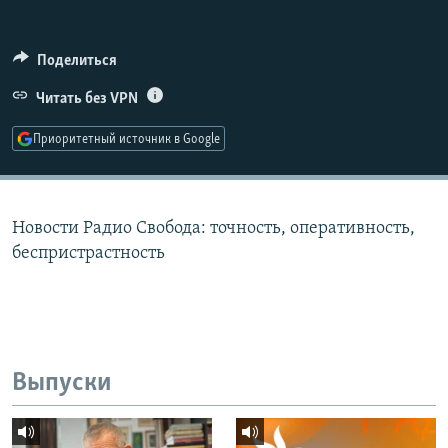
РАСПИСАНИЕ ВЕЩАНИЯ
ПОДПИШИТЕСЬ НА РАССЫЛКУ
Поделиться
Читать без VPN
СОЦИАЛЬНЫЕ СЕТИ
Приоритетный источник в Google
Новости Радио Свобода: точность, оперативность,
Все сайты РСЕ/РС
беспристрастность
Выпуски