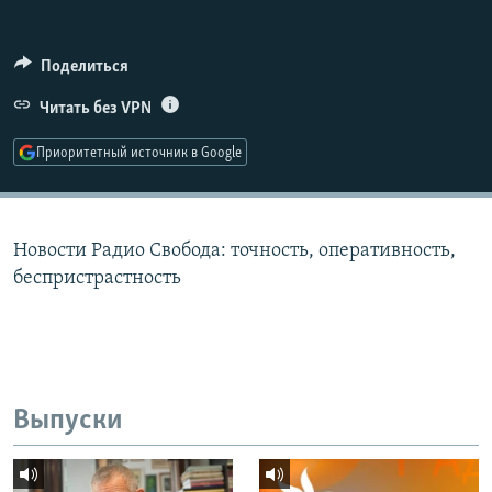
РАСПИСАНИЕ ВЕЩАНИЯ
ПОДПИШИТЕСЬ НА РАССЫЛКУ
Поделиться
Читать без VPN
СОЦИАЛЬНЫЕ СЕТИ
Приоритетный источник в Google
Новости Радио Свобода: точность, оперативность,
Все сайты РСЕ/РС
беспристрастность
Выпуски