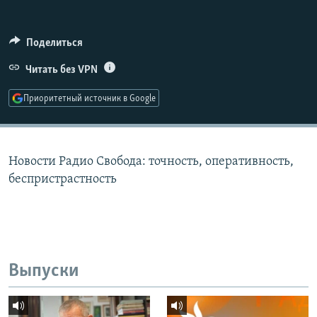
РАСПИСАНИЕ ВЕЩАНИЯ
ПОДПИШИТЕСЬ НА РАССЫЛКУ
Поделиться
Читать без VPN
СОЦИАЛЬНЫЕ СЕТИ
Приоритетный источник в Google
Новости Радио Свобода: точность, оперативность,
Все сайты РСЕ/РС
беспристрастность
Выпуски