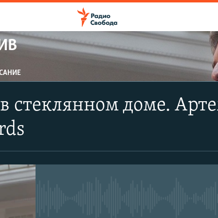
ИВ
САНИЕ
ПОДПИСАТЬСЯ
 стеклянном доме. Арте
Apple Podcasts
rds
CastBox
Подписаться
No media source currently avail