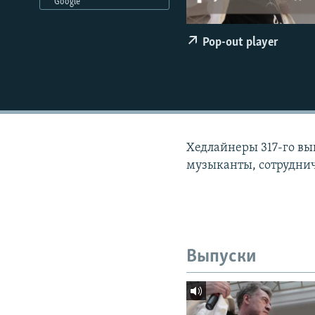
РАСПИСАНИЕ ВЕЩАНИЯ
Google
ПОДПИШИТЕСЬ НА РАССЫЛКУ
Pop-out player
Хедлайнеры 317-го вы
музыканты, сотруднич
Выпуски