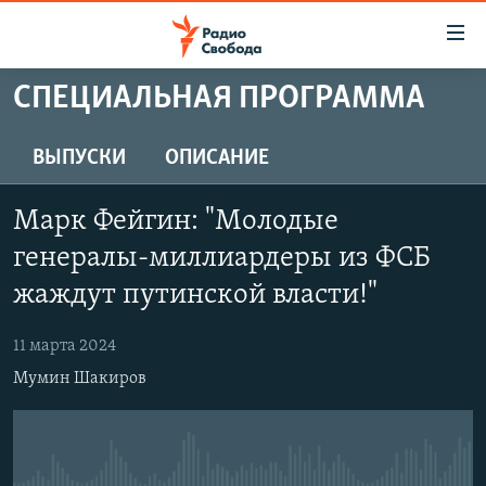
Ссылки
для
упрощенного
СПЕЦИАЛЬНАЯ ПРОГРАММА
ПРОГРАММЫ
доступа
ПОДКАСТЫ
ВЫПУСКИ
ОПИСАНИЕ
Вернуться
к
АВТОРСКИЕ ПРОЕКТЫ
основному
Марк Фейгин: "Молодые
ЦИТАТЫ СВОБОДЫ
содержанию
генералы-миллиардеры из ФСБ
Вернутся
МНЕНИЯ
жаждут путинской власти!"
к
КУЛЬТУРА
главной
11 марта 2024
навигации
IDEL.РЕАЛИИ
Вернутся
Мумин Шакиров
КАВКАЗ.РЕАЛИИ
к
СЕВЕР.РЕАЛИИ
поиску
СИБИРЬ.РЕАЛИИ