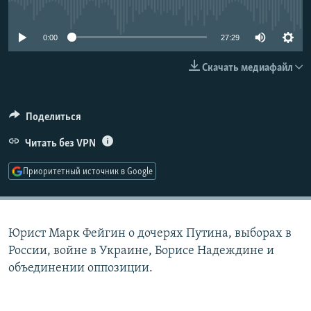
No media source currently available
РАСПИСАНИЕ ВЕЩАНИЯ
ПОДПИШИТЕСЬ НА РАССЫЛКУ
0:00
27:29
Скачать медиафайл
СОЦИАЛЬНЫЕ СЕТИ
Поделиться
Читать без VPN
Все сайты РСЕ/РС
Приоритетный источник в Google
Юрист Марк Фейгин о дочерях Путина, выборах в
России, войне в Украине, Борисе Надеждине и
объединении оппозиции.