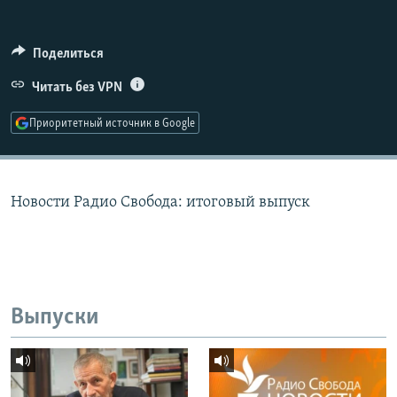
РАСПИСАНИЕ ВЕЩАНИЯ
ПОДПИШИТЕСЬ НА РАССЫЛКУ
Поделиться
Читать без VPN
СОЦИАЛЬНЫЕ СЕТИ
Приоритетный источник в Google
Новости Радио Свобода: итоговый выпуск
Все сайты РСЕ/РС
Выпуски