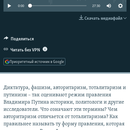
РАСПИСАНИЕ ВЕЩАНИЯ
0:00
27:30
ПОДПИШИТЕСЬ НА РАССЫЛКУ
Скачать медиафайл
СОЦИАЛЬНЫЕ СЕТИ
Поделиться
Читать без VPN
Приоритетный источник в Google
Все сайты РСЕ/РС
Диктатура, фашизм, авторитаризм, тоталитаризм и
путинизм – так оценивают режим правления
Владимира Путина историки, политологи и другие
исследователи. Что означают эти термины? Чем
авторитаризм отличается от тоталитаризма? Как
правильнее называть ту форму правления, которая