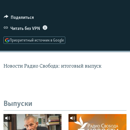
РАСПИСАНИЕ ВЕЩАНИЯ
ПОДПИШИТЕСЬ НА РАССЫЛКУ
Поделиться
Читать без VPN
СОЦИАЛЬНЫЕ СЕТИ
Приоритетный источник в Google
Новости Радио Свобода: итоговый выпуск
Все сайты РСЕ/РС
Выпуски