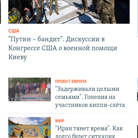
США
"Путин – бандит". Дискуссии в
Конгрессе США о военной помощи
Киеву
ПРОЕКТ ЕВРОПА
т
"Задерживали целыми
семьями". Гонения на
участников хиппи-слёта
МИР
"Иран тянет время". Как
долго будет ситуация