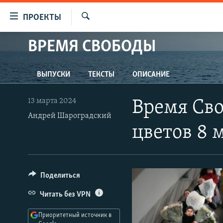
Ссылки
ПРОЕКТЫ
для
Искать
упрощенного
ВРЕМЯ СВОБОДЫ
ПРОГРАММЫ
доступа
ПОДКАСТЫ
Вернуться
ВЫПУСКИ
ТЕКСТЫ
ОПИСАНИЕ
АВТОРСКИЕ ПРОЕКТЫ
к
основному
ЦИТАТЫ СВОБОДЫ
13 марта 2024
Время Сво
содержанию
МНЕНИЯ
Андрей Шароградский
Вернутся
цветов 8 
КУЛЬТУРА
к
главной
IDEL.РЕАЛИИ
навигации
КАВКАЗ.РЕАЛИИ
Вернутся
Поделиться
к
СЕВЕР.РЕАЛИИ
Читать без VPN
поиску
СИБИРЬ.РЕАЛИИ
Приоритетный источник в