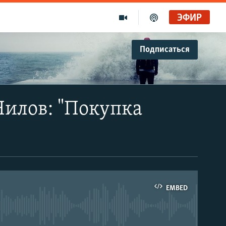
ЭФИР
Подписаться
Нилов: "Покупка
EMBED
able