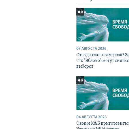
07 АВГУСТА 2026
Откуда главная угроза? З
что "Яблоко" могут снять 
выборов
04 АВГУСТА 2026
Ozon и К&Б приготовитьс