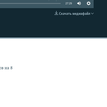
27:29
Скачать медиафайл
EMBED
ов на 8