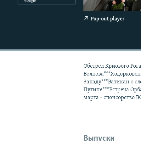
РАСПИСАНИЕ ВЕЩАНИЯ
Google
ПОДПИШИТЕСЬ НА РАССЫЛКУ
Pop-out player
Обстрел Криового Рог
Волкова***Ходорковск
Западу***Ватикан о сл
Путине***Встреча Орб
марта - спонсорство В
Выпуски