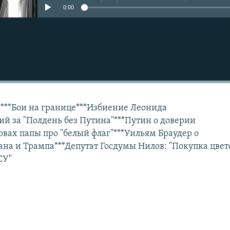
0:00
Подписаться
а***Бои на границе***Избиение Леонида
ий за "Полдень без Путина"***Путин о доверии
овах папы про "белый флаг"***Уильям Браудер о
ана и Трампа***Депутат Госдумы Нилов: "Покупка цвет
СУ"