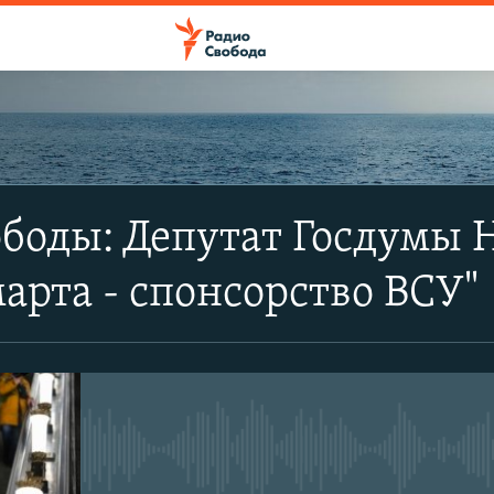
ПОДПИСАТЬСЯ
боды: Депутат Госдумы 
Apple Podcasts
марта - спонсорство ВСУ"
SoundCloud
CastBox
No media source currently avail
YouTube