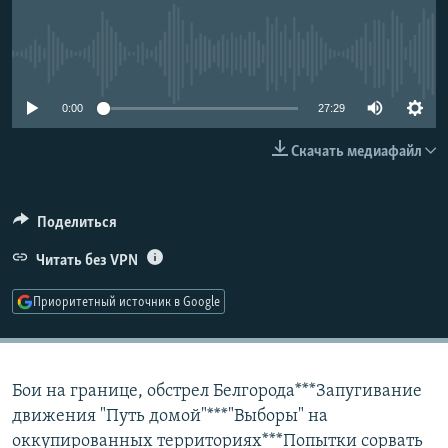
РАСПИСАНИЕ ВЕЩАНИЯ
ПОДПИШИТЕСЬ НА РАССЫЛКУ
No media source currently available
СОЦИАЛЬНЫЕ СЕТИ
0:00
27:29
Скачать медиафайл
Поделиться
Все сайты РСЕ/РС
Читать без VPN
Приоритетный источник в Google
Бои на границе, обстрел Белгорода***Запугивание
движения "Путь домой"***"Выборы" на
оккупированных территориях***Попытки сорвать