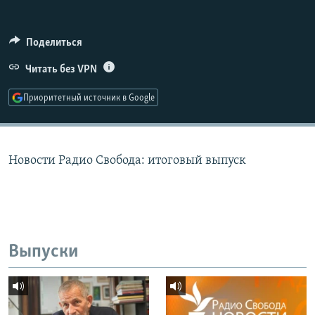
РАСПИСАНИЕ ВЕЩАНИЯ
ПОДПИШИТЕСЬ НА РАССЫЛКУ
Поделиться
Читать без VPN
СОЦИАЛЬНЫЕ СЕТИ
Приоритетный источник в Google
Новости Радио Свобода: итоговый выпуск
Все сайты РСЕ/РС
Выпуски