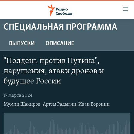
Ссылки
для
упрощенного
СПЕЦИАЛЬНАЯ ПРОГРАММА
ПРОГРАММЫ
доступа
ПОДКАСТЫ
ВЫПУСКИ
ОПИСАНИЕ
Вернуться
к
АВТОРСКИЕ ПРОЕКТЫ
основному
"Полдень против Путина",
ЦИТАТЫ СВОБОДЫ
содержанию
нарушения, атаки дронов и
Вернутся
МНЕНИЯ
будущее России
к
КУЛЬТУРА
главной
17 марта 2024
навигации
IDEL.РЕАЛИИ
Вернутся
Мумин Шакиров
Артём Радыгин
Иван Воронин
КАВКАЗ.РЕАЛИИ
к
СЕВЕР.РЕАЛИИ
поиску
СИБИРЬ.РЕАЛИИ