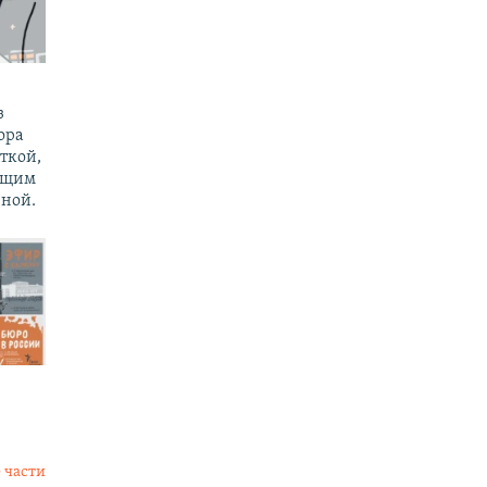
з
ора
ткой,
ущим
ной.
 части