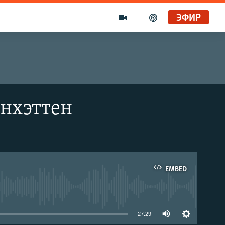
ЭФИР
анхэттен
EMBED
able
27:29