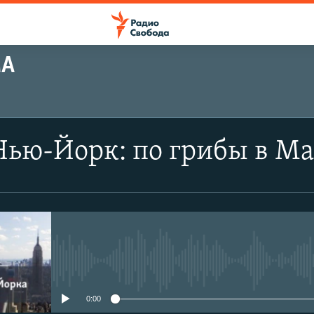
МА
Нью-Йорк: по грибы в М
No media source currently avail
0:00