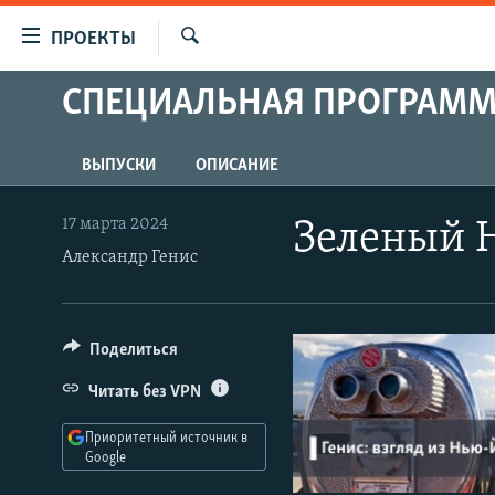
Ссылки
ПРОЕКТЫ
для
Искать
упрощенного
СПЕЦИАЛЬНАЯ ПРОГРАМ
ПРОГРАММЫ
доступа
ПОДКАСТЫ
Вернуться
ВЫПУСКИ
ОПИСАНИЕ
АВТОРСКИЕ ПРОЕКТЫ
к
основному
ЦИТАТЫ СВОБОДЫ
17 марта 2024
Зеленый 
содержанию
Александр Генис
МНЕНИЯ
Вернутся
КУЛЬТУРА
к
главной
IDEL.РЕАЛИИ
Поделиться
навигации
КАВКАЗ.РЕАЛИИ
Вернутся
Читать без VPN
к
СЕВЕР.РЕАЛИИ
поиску
Приоритетный источник в
СИБИРЬ.РЕАЛИИ
Google