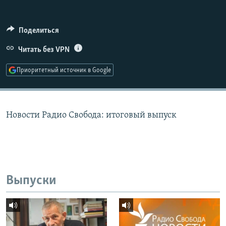
РАСПИСАНИЕ ВЕЩАНИЯ
ПОДПИШИТЕСЬ НА РАССЫЛКУ
Поделиться
Читать без VPN
СОЦИАЛЬНЫЕ СЕТИ
Приоритетный источник в Google
Новости Радио Свобода: итоговый выпуск
Все сайты РСЕ/РС
Выпуски