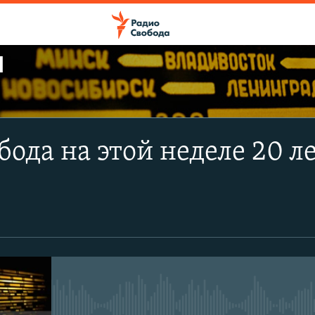
Ы
ПОДПИСАТЬСЯ
бода на этой неделе 20 л
Apple Podcasts
CastBox
Подписаться
No media source currently avail