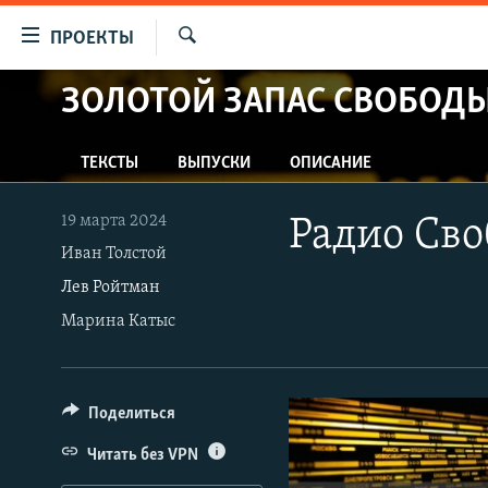
Ссылки
ПРОЕКТЫ
для
Искать
упрощенного
ЗОЛОТОЙ ЗАПАС СВОБОД
ПРОГРАММЫ
доступа
ПОДКАСТЫ
Вернуться
ТЕКСТЫ
ВЫПУСКИ
ОПИСАНИЕ
АВТОРСКИЕ ПРОЕКТЫ
к
основному
ЦИТАТЫ СВОБОДЫ
19 марта 2024
Радио Сво
содержанию
МНЕНИЯ
Иван Толстой
Вернутся
Лев Ройтман
КУЛЬТУРА
к
Марина Катыс
главной
IDEL.РЕАЛИИ
навигации
КАВКАЗ.РЕАЛИИ
Вернутся
к
СЕВЕР.РЕАЛИИ
Поделиться
поиску
СИБИРЬ.РЕАЛИИ
Читать без VPN