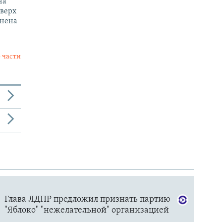
на
оверх
енена
 части