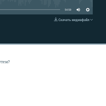
54:59
Скачать медиафайл
EMBED
утем?