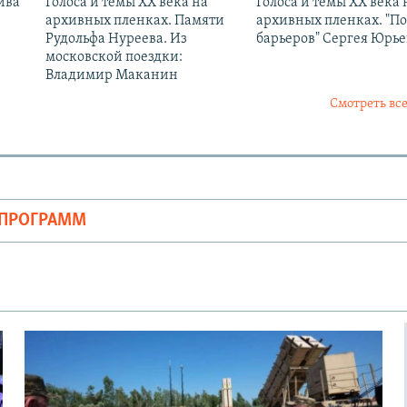
ива
Голоса и темы XX века на
Голоса и темы XX века 
архивных пленках. Памяти
архивных пленках. "П
Рудольфа Нуреева. Из
барьеров" Сергея Юрь
московской поездки:
Владимир Маканин
Смотреть все
ОПРОГРАММ