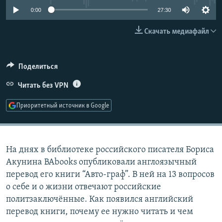
РАСПИСАНИЕ ВЕЩАНИЯ
0:00
27:30
ПОДПИШИТЕСЬ НА РАССЫЛКУ
Скачать медиафайл
СОЦИАЛЬНЫЕ СЕТИ
Поделиться
Читать без VPN
Приоритетный источник в Google
Все сайты РСЕ/РС
На днях в библиотеке российского писателя Бориса
Акунина BAbooks опубликовали англоязычный
перевод его книги “Авто-граф”. В ней на 13 вопросов
о себе и о жизни отвечают российские
политзаключённые. Как появился английский
перевод книги, почему ее нужно читать и чем