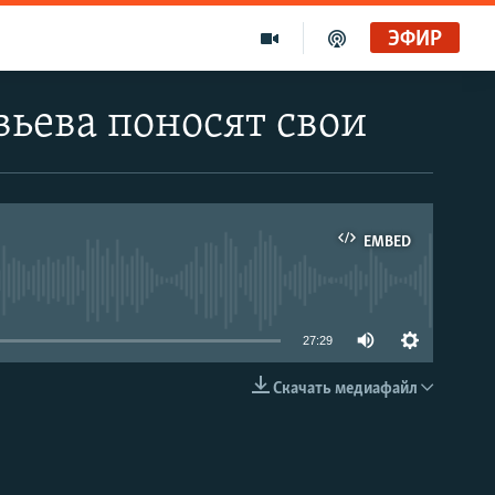
ЭФИР
ьева поносят свои
EMBED
able
27:29
Скачать медиафайл
EMBED