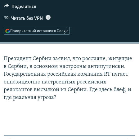
РАСПИСАНИЕ ВЕЩАНИЯ
Поделиться
ПОДПИШИТЕСЬ НА РАССЫЛКУ
Читать без VPN
Приоритетный источник в Google
СОЦИАЛЬНЫЕ СЕТИ
Президент Сербии заявил, что россияне, живущие
в Сербии, в основном настроены антипутински.
Государственная российская компания RT пугает
Все сайты РСЕ/РС
оппозиционно настроенных российских
релокантов высылкой из Сербии. Где здесь блеф, и
где реальная угроза?