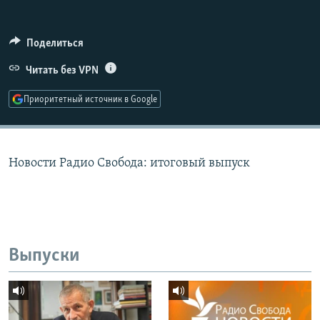
РАСПИСАНИЕ ВЕЩАНИЯ
ПОДПИШИТЕСЬ НА РАССЫЛКУ
Поделиться
Читать без VPN
СОЦИАЛЬНЫЕ СЕТИ
Приоритетный источник в Google
Новости Радио Свобода: итоговый выпуск
Все сайты РСЕ/РС
Выпуски