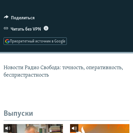
РАСПИСАНИЕ ВЕЩАНИЯ
ПОДПИШИТЕСЬ НА РАССЫЛКУ
Поделиться
Читать без VPN
СОЦИАЛЬНЫЕ СЕТИ
Приоритетный источник в Google
Новости Радио Свобода: точность, оперативность,
Все сайты РСЕ/РС
беспристрастность
Выпуски