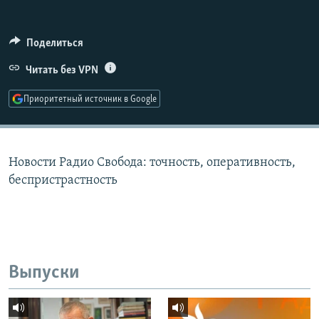
РАСПИСАНИЕ ВЕЩАНИЯ
ПОДПИШИТЕСЬ НА РАССЫЛКУ
Поделиться
Читать без VPN
СОЦИАЛЬНЫЕ СЕТИ
Приоритетный источник в Google
Новости Радио Свобода: точность, оперативность,
Все сайты РСЕ/РС
беспристрастность
Выпуски