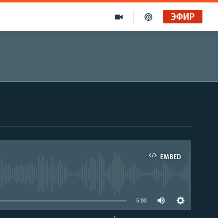
ЭФИР
EMBED
able
5:00