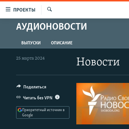
Ссылки
ПРОЕКТЫ
для
Искать
упрощенного
АУДИОНОВОСТИ
ПРОГРАММЫ
доступа
ПОДКАСТЫ
Вернуться
ВЫПУСКИ
ОПИСАНИЕ
АВТОРСКИЕ ПРОЕКТЫ
к
основному
ЦИТАТЫ СВОБОДЫ
25 марта 2024
Новости
содержанию
МНЕНИЯ
Вернутся
КУЛЬТУРА
к
главной
Поделиться
IDEL.РЕАЛИИ
навигации
КАВКАЗ.РЕАЛИИ
Читать без VPN
Вернутся
к
СЕВЕР.РЕАЛИИ
Приоритетный источник в
поиску
Google
СИБИРЬ.РЕАЛИИ