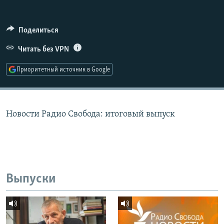
РАСПИСАНИЕ ВЕЩАНИЯ
ПОДПИШИТЕСЬ НА РАССЫЛКУ
Поделиться
Читать без VPN
СОЦИАЛЬНЫЕ СЕТИ
Приоритетный источник в Google
Новости Радио Свобода: итоговый выпуск
Все сайты РСЕ/РС
Выпуски