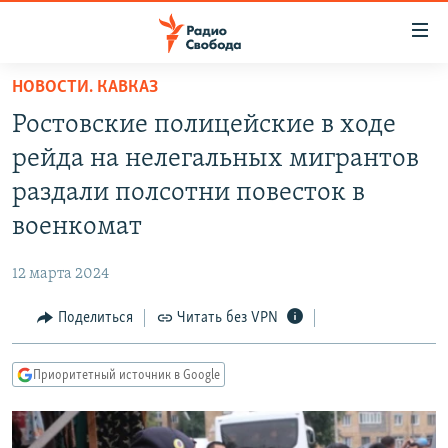
Ссылки
для
упрощенного
НОВОСТИ. КАВКАЗ
ПРОГРАММЫ
доступа
Ростовские полицейские в ходе
ПОДКАСТЫ
Вернуться
рейда на нелегальных мигрантов
к
АВТОРСКИЕ ПРОЕКТЫ
раздали полсотни повесток в
основному
ЦИТАТЫ СВОБОДЫ
содержанию
военкомат
Вернутся
МНЕНИЯ
к
12 марта 2024
КУЛЬТУРА
главной
Поделиться
Читать без VPN
навигации
IDEL.РЕАЛИИ
Вернутся
КАВКАЗ.РЕАЛИИ
к
Приоритетный источник в Google
СЕВЕР.РЕАЛИИ
поиску
СИБИРЬ.РЕАЛИИ