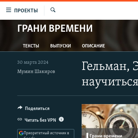
Ссылки
ПРОЕКТЫ
для
Искать
упрощенного
ГРАНИ ВРЕМЕНИ
ПРОГРАММЫ
доступа
ПОДКАСТЫ
Вернуться
ТЕКСТЫ
ВЫПУСКИ
ОПИСАНИЕ
АВТОРСКИЕ ПРОЕКТЫ
к
основному
ЦИТАТЫ СВОБОДЫ
30 марта 2024
Гельман, 
содержанию
МНЕНИЯ
Мумин Шакиров
Вернутся
научиться
КУЛЬТУРА
к
главной
IDEL.РЕАЛИИ
навигации
КАВКАЗ.РЕАЛИИ
Вернутся
Поделиться
к
СЕВЕР.РЕАЛИИ
Читать без VPN
поиску
СИБИРЬ.РЕАЛИИ
Приоритетный источник в