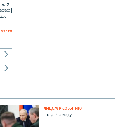
ро-2 |
изис |
мле
 части
ЛИЦОМ К СОБЫТИЮ
Тасует колоду