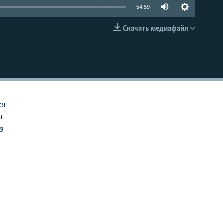
54:59
Скачать медиафайл
EMBED
ся
я
з