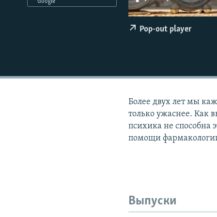
РАСПИСАНИЕ ВЕЩАНИЯ
Google
ПОДПИШИТЕСЬ НА РАССЫЛКУ
Pop-out player
Более двух лет мы ка
только ужаснее. Как в
психика не способна э
помощи фармакологии.
Выпуски