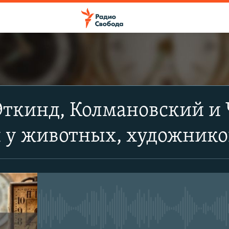
ПОДПИСАТЬСЯ
Эткинд, Колмановский и 
Apple Podcasts
 у животных, художнико
Spotify
CastBox
No media source currently avail
Подписаться