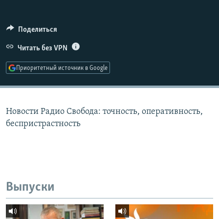
РАСПИСАНИЕ ВЕЩАНИЯ
ПОДПИШИТЕСЬ НА РАССЫЛКУ
Поделиться
Читать без VPN
СОЦИАЛЬНЫЕ СЕТИ
Приоритетный источник в Google
Новости Радио Свобода: точность, оперативность,
Все сайты РСЕ/РС
беспристрастность
Выпуски