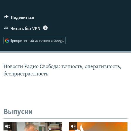
РАСПИСАНИЕ ВЕЩАНИЯ
ПОДПИШИТЕСЬ НА РАССЫЛКУ
Поделиться
Читать без VPN
СОЦИАЛЬНЫЕ СЕТИ
Приоритетный источник в Google
Новости Радио Свобода: точность, оперативность,
Все сайты РСЕ/РС
беспристрастность
Выпуски