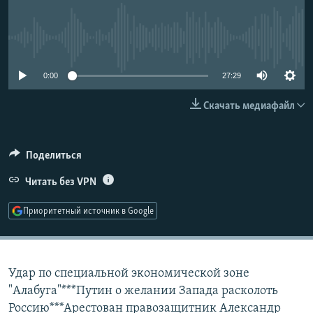
РАСПИСАНИЕ ВЕЩАНИЯ
ПОДПИШИТЕСЬ НА РАССЫЛКУ
No media source currently available
СОЦИАЛЬНЫЕ СЕТИ
0:00
27:29
Скачать медиафайл
Поделиться
Все сайты РСЕ/РС
Читать без VPN
Приоритетный источник в Google
Удар по специальной экономической зоне
"Алабуга"***Путин о желании Запада расколоть
Россию***Арестован правозащитник Александр