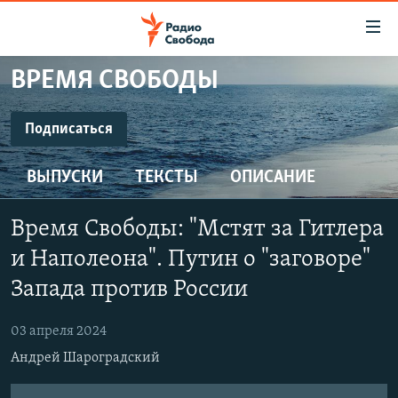
Ссылки
для
упрощенного
ВРЕМЯ СВОБОДЫ
ПРОГРАММЫ
доступа
ПОДКАСТЫ
Подписаться
Вернуться
к
ПОДПИСАТЬСЯ
АВТОРСКИЕ ПРОЕКТЫ
основному
ВЫПУСКИ
ТЕКСТЫ
ОПИСАНИЕ
ЦИТАТЫ СВОБОДЫ
содержанию
SoundCloud
Вернутся
МНЕНИЯ
Время Свободы: "Мстят за Гитлера
к
КУЛЬТУРА
и Наполеона". Путин о "заговоре"
главной
CastBox
навигации
IDEL.РЕАЛИИ
Запада против России
Вернутся
КАВКАЗ.РЕАЛИИ
YouTube
к
03 апреля 2024
СЕВЕР.РЕАЛИИ
поиску
Андрей Шароградский
Подписаться
СИБИРЬ.РЕАЛИИ